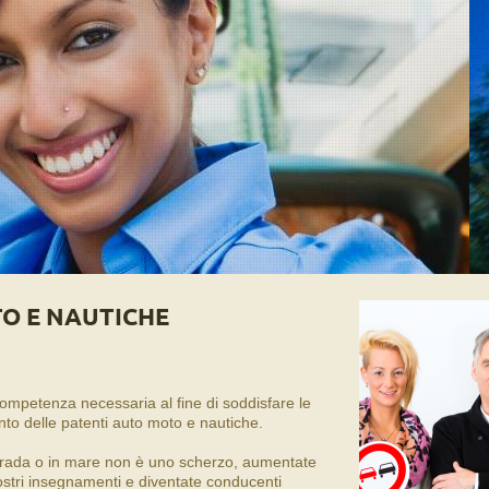
O E NAUTICHE
ompetenza necessaria al fine di soddisfare le
nto delle patenti auto moto e nautiche.
trada o in mare non è uno scherzo, aumentate
ostri insegnamenti e diventate conducenti