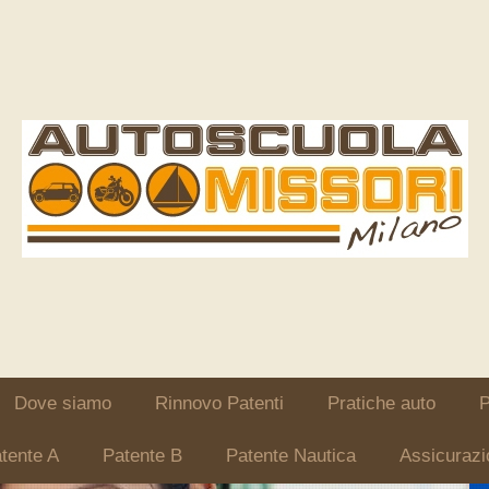
Dove siamo
Rinnovo Patenti
Pratiche auto
P
tente A
Patente B
Patente Nautica
Assicurazi