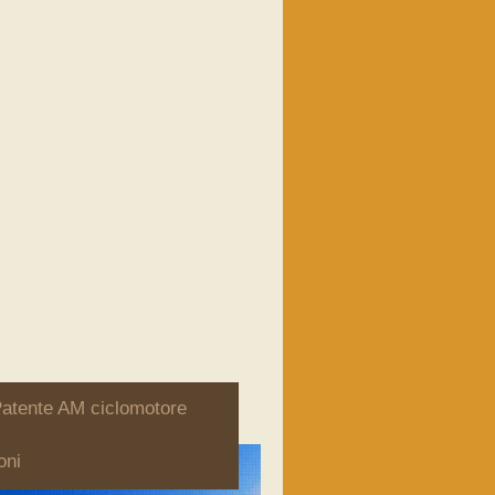
atente AM ciclomotore
oni